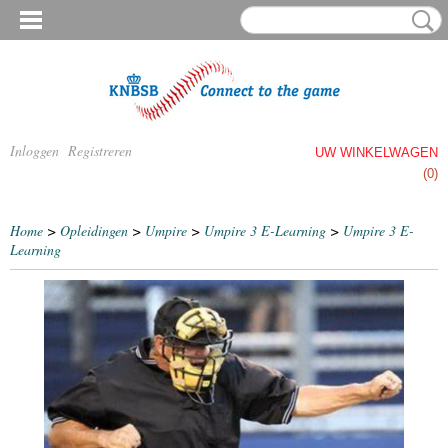
Inloggen
Registreren
UW WINKELWAGEN
Geen producten
(0)
Home
>
Opleidingen
>
Umpire
>
Umpire 3 E-Learning
>
Umpire 3 E-
Learning