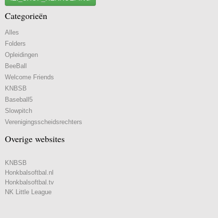
Categorieën
Alles
Folders
Opleidingen
BeeBall
Welcome Friends
KNBSB
Baseball5
Slowpitch
Verenigingsscheidsrechters
Overige websites
KNBSB
Honkbalsoftbal.nl
Honkbalsoftbal.tv
NK Little League