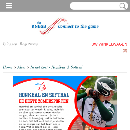
Inloggen
Registreren
UW WINKELWAGEN
Geen producten
(0)
Home
>
Alles
>
In het kort - Honkbal & Softbal